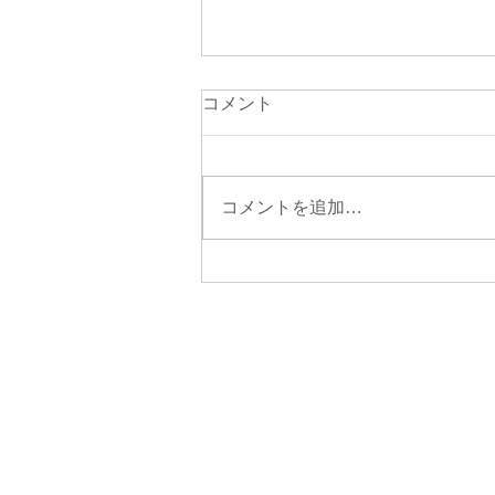
コメント
コメントを追加…
給食紹介 ラーメン
社会福祉法人
おおつ福祉会
多機能型事業所ふうね
就労継続支援B型
〒520-0521 滋賀県大津市和