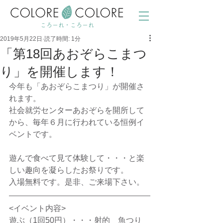
ころーれ・ころーれ
2019年5月22日
読了時間: 1分
「第18回あおぞらこまつ
り」を開催します！
今年も「あおぞらこまつり」が開催さ
れます。
社会就労センターあおぞらを開所して
から、毎年６月に行われている恒例イ
ベントです。
遊んで食べて見て体験して・・・と楽
しい趣向を凝らしたお祭りです。
入場無料です。是非、ご来場下さい。
<イベント内容>
遊ぶ（1回50円）・・・射的　魚つり　