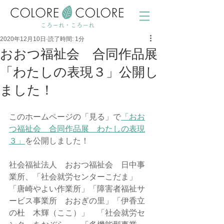
ころーれ・ころーれ
2020年12月10日
読了時間: 1分
おおつ福祉会 合同作品展
「わたしの表現３」公開し
ました！
このホームページの「見る」で
「おお
つ福祉会　合同作品展　わたしの表現
３」
を公開しました！
社会福祉法人　おおつ福祉会　日中事
業所、「社会就労センターこだま」
「唐崎やよい作業所」「障害者福祉サ
ービス事業所　おおぎの里」「伊香立
の杜　木輝（ここ）」　「社会就労セ