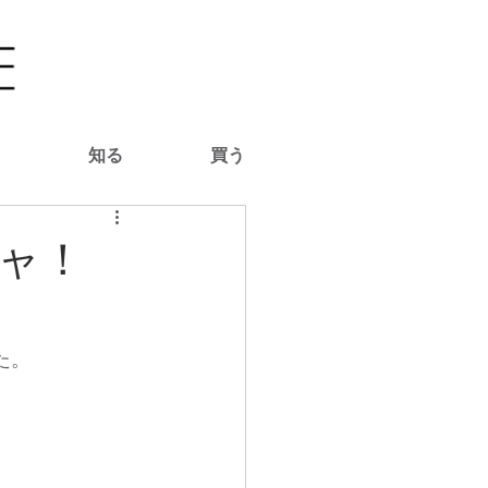
る
知る
買う
ャ！
た。