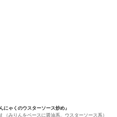
んにゃくのウスターソース炒め
』
え（みりんをベースに醤油系、ウスターソース系）