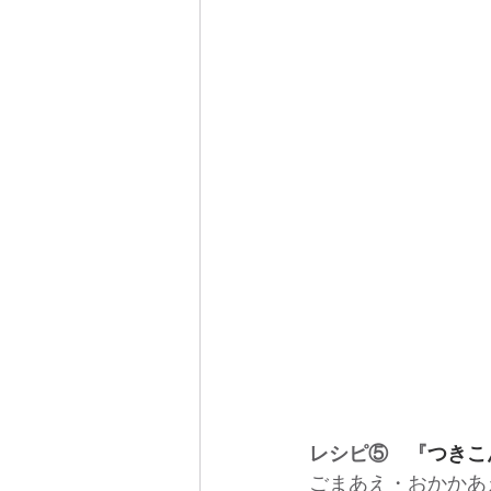
レシピ⑤　『
つきこ
ごまあえ・おかかあ