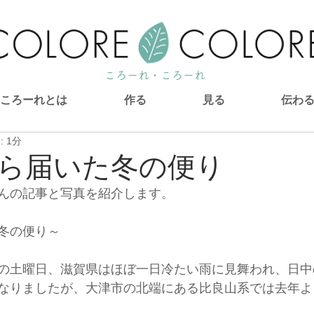
ころーれ・ころーれ
ころーれとは
作る
見る
伝わ
 1分
ら届いた冬の便り
んの記事と写真を紹介します。
冬の便り～
の土曜日、滋賀県はほぼ一日冷たい雨に見舞われ、日中
なりましたが、大津市の北端にある比良山系では去年よ