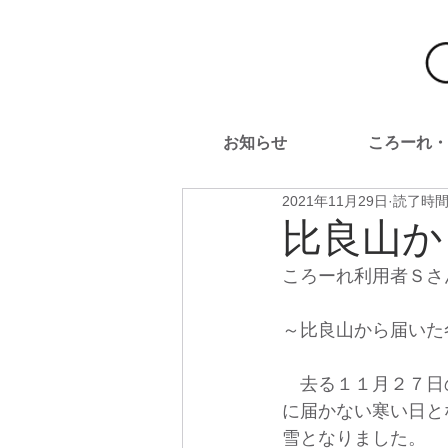
お知らせ
ころーれ・
2021年11月29日
読了時間:
比良山か
ころーれ利用者Ｓさ
～比良山から届いた
　去る１１月２７日
に届かない寒い日と
雪となりました。