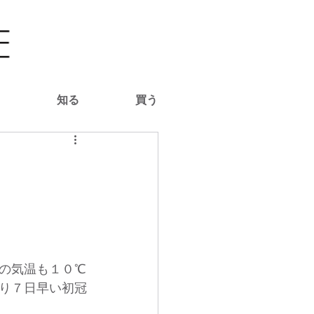
る
知る
買う
の気温も１０℃
り７日早い初冠