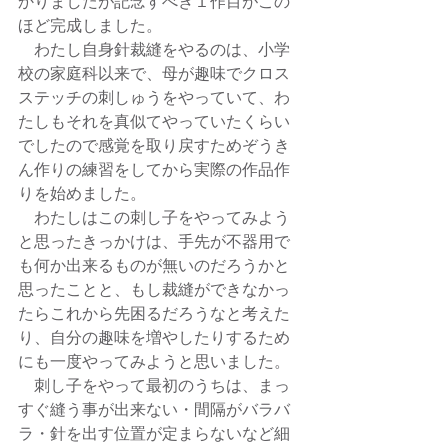
かりましたが記念すべき１作目がこの
ほど完成しました。
　わたし自身針裁縫をやるのは、小学
校の家庭科以来で、母が趣味でクロス
ステッチの刺しゅうをやっていて、わ
たしもそれを真似てやっていたくらい
でしたので感覚を取り戻すためぞうき
ん作りの練習をしてから実際の作品作
りを始めました。
　わたしはこの刺し子をやってみよう
と思ったきっかけは、手先が不器用で
も何か出来るものが無いのだろうかと
思ったことと、もし裁縫ができなかっ
たらこれから先困るだろうなと考えた
り、自分の趣味を増やしたりするため
にも一度やってみようと思いました。
　刺し子をやって最初のうちは、まっ
すぐ縫う事が出来ない・間隔がバラバ
ラ・針を出す位置が定まらないなど細