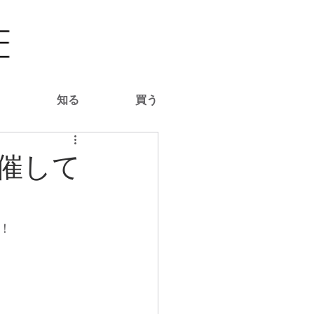
る
知る
買う
催して
！