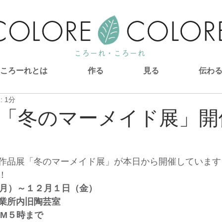
ころーれ・ころーれ
ころーれとは
作る
見る
伝わ
 1分
「冬のマーメイド展」開
作品展「冬のマーメイド展」が本日から開催しています
！
（月）～１２月１日（金）
業所内旧陶芸室
PM５時まで