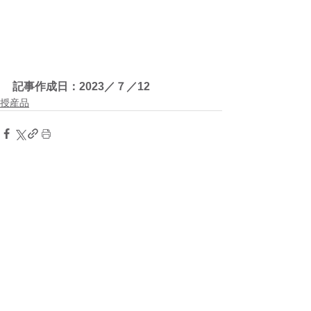
記事作成日：2023／７／12
授産品
すべて表示
最新記事