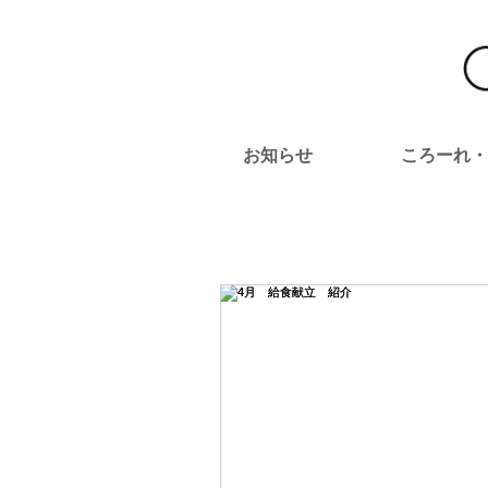
お知らせ
ころーれ・
All Posts
授産品
お知らせ