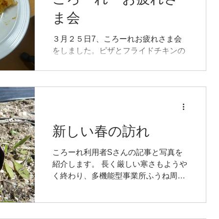
ま会
３月２５日7、ころーれお疲れさま会
をしました。ピザとフライドチキンの
デリバリー注文をして お疲れさまラン
チ会をしました。メニューを選んだ
り、注文の電話をしたりとそれぞれ役
割分担をして計画をしました。 残念な
がら黙食でしたが、みんなの食べたい
ものを注文できたので大満足。美味
新しい春の訪れ
し...
ころーれ利用者Sさんの記事と写真を
紹介します。 長く厳しい寒さもようや
く終わり、多機能型事業所ふうね周辺
では春の足音が着々と近づいていま
す。 思えば年末から年明けにかけては
雪の降る日が多く、防寒ブーツを履い