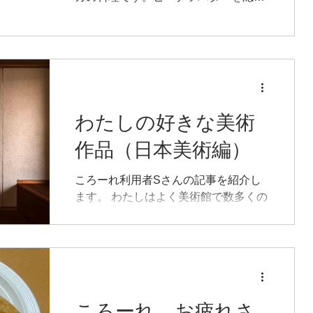
味に使った煮込み料理をご飯の上にか
けてあります。 大分の郷土料理のとり
飯、28日には柏餅も！４月も楽しみな
メニューがたくさんあります！ 記事作
成日：２０２２／３／２９
わたしの好きな美術
作品（日本美術編）
ころーれ利用者Sさんの記事を紹介し
ます。 わたしはよく美術館で数多くの
作品を見てまいりましたが、どんな作
品が好きなのかと言われると数え切れ
ないくらいの作品があります。その中
から特にこれは絶対に好きだと言える
作品をいくつか紹介します。...
ころーれ お疲れさ